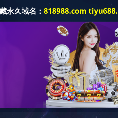
安博官方网站
产品中心
行业应用
服务
温水槽