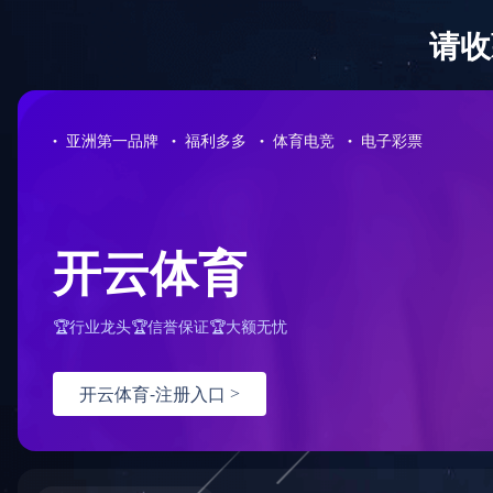
安博官方网站
旋光仪系列
超级恒