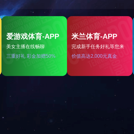
微机温控低温恒温槽采用单片
微处理控制、自整定PID调节，
进口高精度铂电阻（Pt100）测
温，
销售总监：陈晓伟 13621988087
业务经理：赵晓凤 13916293810
E-MAIL：SG0709@
售后技术总监：陈上明 15895104616
E-MAIL：57370646
小件物流查询：李学峰15921642680
生产基地：上海市松
大件物流查询：陈明明 18701802933
安博(中国)一站式
联系电话：021-63049771 021-63017164 021-
52381306 021-67879816