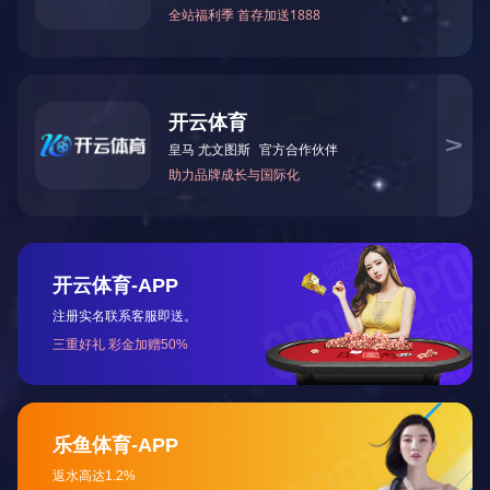
光电检测，数字键盘输入，大屏幕背光液晶显示，屏幕直
接显示熔化曲线。配有RS232接口，可向PC机传输数据，
显示溶化曲线
联系我们
021-63049771
13621988087
观看视频
查看产品彩页