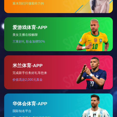
数字熔点仪
WRS-1B